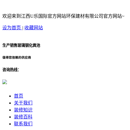
欢迎来到江西U乐国际官方网站环保建材有限公司官方网站~
设为首页
|
收藏网站
生产销售玻璃钢化粪池
值得您信赖的供应商
咨询热线：
首页
关于我们
装修知识
装修百科
联系我们