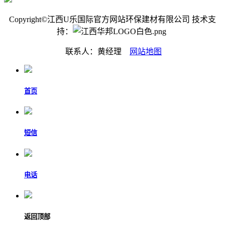
Copyright©江西U乐国际官方网站环保建材有限公司 技术支
持：
联系人：黄经理
网站地图
首页
短信
电话
返回顶部